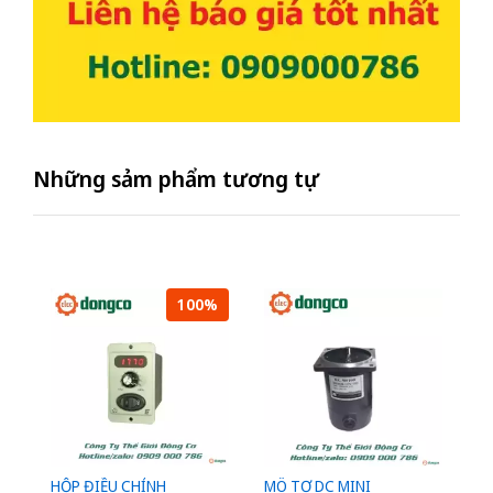
Những sảm phẩm tương tự
100%
HỘP ĐIỀU CHỈNH
MÔ TƠ DC MINI
M