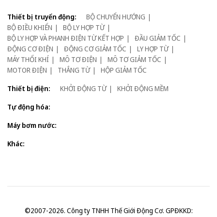
Thiết bị truyển động:
BỘ CHUYỂN HƯỚNG
BỘ ĐIỀU KHIỂN
BỘ LY HỢP TỪ
BỘ LY HỢP VÀ PHANH ĐIỆN TỪ KẾT HỢP
ĐẦU GIẢM TỐC
ĐỘNG CƠ ĐIỆN
ĐỘNG CƠ GIẢM TỐC
LY HỢP TỪ
MÁY THỔI KHÍ
MÔ TƠ ĐIỆN
MÔ TƠ GIẢM TỐC
MOTOR ĐIỆN
THẮNG TỪ
HỘP GIẢM TỐC
Thiết bị điện:
KHỞI ĐỘNG TỪ
KHỞI ĐỘNG MỀM
Tự động hóa:
Máy bơm nước:
Khác:
©2007-2026. Công ty TNHH Thế Giới Động Cơ. GPĐKKD: