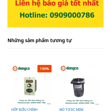
Những sảm phẩm tương tự
100%
HỘP ĐIỀU CHỈNH
MÔ TƠ DC MINI
M