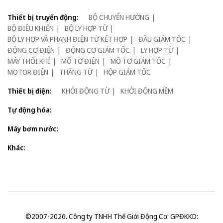
Thiết bị truyển động:
BỘ CHUYỂN HƯỚNG
BỘ ĐIỀU KHIỂN
BỘ LY HỢP TỪ
BỘ LY HỢP VÀ PHANH ĐIỆN TỪ KẾT HỢP
ĐẦU GIẢM TỐC
ĐỘNG CƠ ĐIỆN
ĐỘNG CƠ GIẢM TỐC
LY HỢP TỪ
MÁY THỔI KHÍ
MÔ TƠ ĐIỆN
MÔ TƠ GIẢM TỐC
MOTOR ĐIỆN
THẮNG TỪ
HỘP GIẢM TỐC
Thiết bị điện:
KHỞI ĐỘNG TỪ
KHỞI ĐỘNG MỀM
Tự động hóa:
Máy bơm nước:
Khác:
©2007-2026. Công ty TNHH Thế Giới Động Cơ. GPĐKKD: