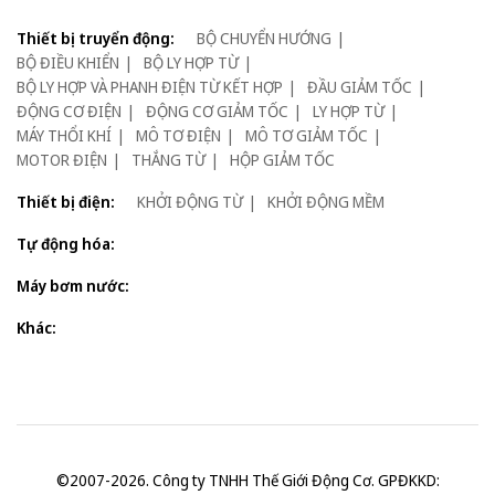
Thiết bị truyển động:
BỘ CHUYỂN HƯỚNG
BỘ ĐIỀU KHIỂN
BỘ LY HỢP TỪ
BỘ LY HỢP VÀ PHANH ĐIỆN TỪ KẾT HỢP
ĐẦU GIẢM TỐC
ĐỘNG CƠ ĐIỆN
ĐỘNG CƠ GIẢM TỐC
LY HỢP TỪ
MÁY THỔI KHÍ
MÔ TƠ ĐIỆN
MÔ TƠ GIẢM TỐC
MOTOR ĐIỆN
THẮNG TỪ
HỘP GIẢM TỐC
Thiết bị điện:
KHỞI ĐỘNG TỪ
KHỞI ĐỘNG MỀM
Tự động hóa:
Máy bơm nước:
Khác:
©2007-2026. Công ty TNHH Thế Giới Động Cơ. GPĐKKD: