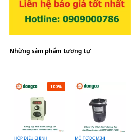
Những sảm phẩm tương tự
100%
HỘP ĐIỀU CHỈNH
MÔ TƠ DC MINI
M