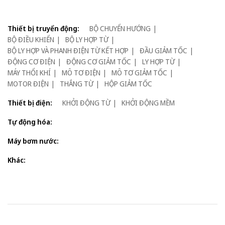
Thiết bị truyển động:
BỘ CHUYỂN HƯỚNG
BỘ ĐIỀU KHIỂN
BỘ LY HỢP TỪ
BỘ LY HỢP VÀ PHANH ĐIỆN TỪ KẾT HỢP
ĐẦU GIẢM TỐC
ĐỘNG CƠ ĐIỆN
ĐỘNG CƠ GIẢM TỐC
LY HỢP TỪ
MÁY THỔI KHÍ
MÔ TƠ ĐIỆN
MÔ TƠ GIẢM TỐC
MOTOR ĐIỆN
THẮNG TỪ
HỘP GIẢM TỐC
Thiết bị điện:
KHỞI ĐỘNG TỪ
KHỞI ĐỘNG MỀM
Tự động hóa:
Máy bơm nước:
Khác: