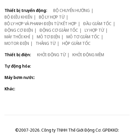
Thiết bị truyển động:
BỘ CHUYỂN HƯỚNG
BỘ ĐIỀU KHIỂN
BỘ LY HỢP TỪ
BỘ LY HỢP VÀ PHANH ĐIỆN TỪ KẾT HỢP
ĐẦU GIẢM TỐC
ĐỘNG CƠ ĐIỆN
ĐỘNG CƠ GIẢM TỐC
LY HỢP TỪ
MÁY THỔI KHÍ
MÔ TƠ ĐIỆN
MÔ TƠ GIẢM TỐC
MOTOR ĐIỆN
THẮNG TỪ
HỘP GIẢM TỐC
Thiết bị điện:
KHỞI ĐỘNG TỪ
KHỞI ĐỘNG MỀM
Tự động hóa:
Máy bơm nước:
Khác:
©2007-2026. Công ty TNHH Thế Giới Động Cơ. GPĐKKD: