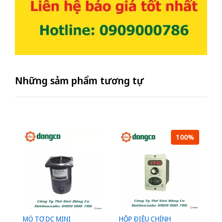
Những sảm phẩm tương tự
100%
MÔ TƠ DC MINI
HỘP ĐIỀU CHỈNH
Đ