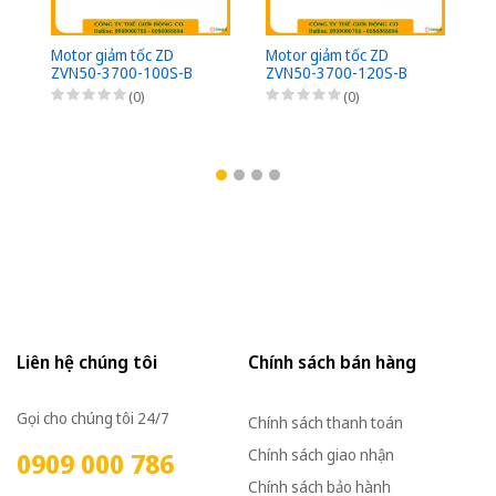
Motor giảm tốc ZD
Motor giảm tốc ZD
Mo
ZVN50-3700-100S-B
ZVN50-3700-120S-B
Z
5HP (3,7kW) - 1/100 -
5HP (3,7kW) - 1/120 -
(3
(0)
(0)
kiểu lắp Mặt bích 3 Pha
kiểu lắp Mặt bích 3 Pha
Mặ
220/380VAC, Loại có
220/380VAC, Loại có
22
thắng điện từ nguồn DC
thắng điện từ nguồn DC
th
Bộ phanh (có bộ chỉnh
Bộ phanh (có bộ chỉnh
Bộ
lưu nhanh từ AC sang
lưu nhanh từ AC sang
lư
DC)
DC)
D
Liên hệ chúng tôi
Chính sách bán hàng
Gọi cho chúng tôi 24/7
Chính sách thanh toán
Chính sách giao nhận
0909 000 786
Chính sách bảo hành