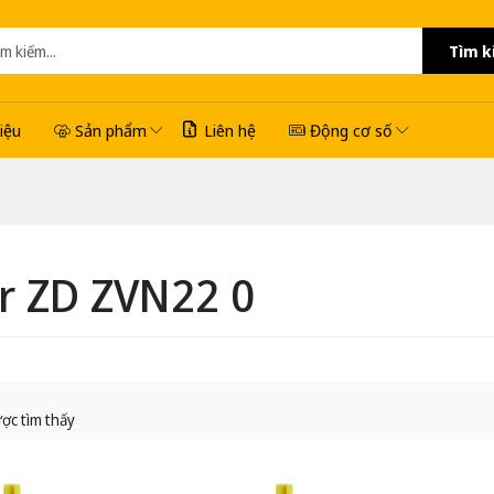
Tìm k
hiệu
Sản phẩm
Liên hệ
Động cơ số
r ZD ZVN22 0
ợc tìm thấy