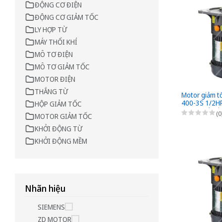
ĐỘNG CƠ ĐIỆN
ĐỘNG CƠ GIẢM TỐC
LY HỢP TỪ
MÁY THỔI KHÍ
MÔ TƠ ĐIỆN
MÔ TƠ GIẢM TỐC
MOTOR ĐIỆN
THẮNG TỪ
Motor giảm t
400-3S 1/2H
HỘP GIẢM TỐC
- 1/3 - kiểu l
(0
MOTOR GIẢM TỐC
220/380VAC
KHỞI ĐỘNG TỪ
KHỞI ĐỘNG MỀM
Nhãn hiệu
SIEMENS
ZD MOTOR