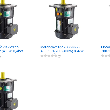
ốc ZD ZVN22-
Motor giảm tốc ZD ZVN22-
Motor
P (400W) 0,4kW
400-5S 1/2HP (400W) 0,4kW
200-5
ắp Mặt bích 3 Pha
- 1/5 - kiểu lắp Mặt bích 3 Pha
0,2kW 
)
(0)
220/380VAC
bích 