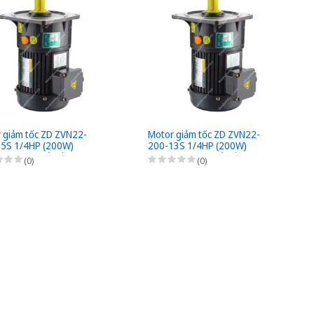
 giảm tốc ZD ZVN22-
Motor giảm tốc ZD ZVN22-
5S 1/4HP (200W)
200-13S 1/4HP (200W)
- 1/55 - kiểu lắp Mặt
0,2kW - 1/13 - kiểu lắp Mặt
(0)
(0)
3 Pha 220/380VAC
bích 3 Pha 220/380VAC