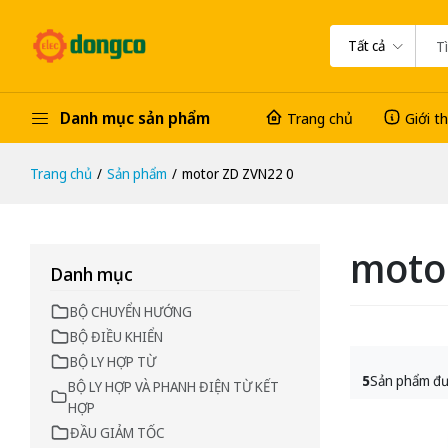
Tất cả
Danh mục sản phẩm
Trang chủ
Giới t
Trang chủ
Sản phẩm
motor ZD ZVN22 0
moto
Danh mục
BỘ CHUYỂN HƯỚNG
BỘ ĐIỀU KHIỂN
BỘ LY HỢP TỪ
5
Sản phẩm đư
BỘ LY HỢP VÀ PHANH ĐIỆN TỪ KẾT
HỢP
ĐẦU GIẢM TỐC