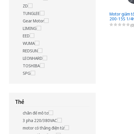
ZD
TUNGLEE
Motor giảm t
200-15S 1/4
Gear Motor
0,2kW - 1/15 
(0
LIMING
bích 3 Pha 2
EED
WUMA
REDSUN
LEONHARD
TOSHIBA
SPG
Thẻ
chân đế mô tơ
3 pha 220/380VAC
motor có thắng điện từ