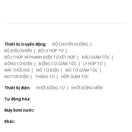
Thiết bị truyển động:
BỘ CHUYỂN HƯỚNG
BỘ ĐIỀU KHIỂN
BỘ LY HỢP TỪ
BỘ LY HỢP VÀ PHANH ĐIỆN TỪ KẾT HỢP
ĐẦU GIẢM TỐC
ĐỘNG CƠ ĐIỆN
ĐỘNG CƠ GIẢM TỐC
LY HỢP TỪ
MÁY THỔI KHÍ
MÔ TƠ ĐIỆN
MÔ TƠ GIẢM TỐC
MOTOR ĐIỆN
THẮNG TỪ
HỘP GIẢM TỐC
Thiết bị điện:
KHỞI ĐỘNG TỪ
KHỞI ĐỘNG MỀM
Tự động hóa:
Máy bơm nước:
Khác: