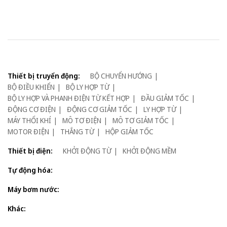
Thiết bị truyển động:
BỘ CHUYỂN HƯỚNG
BỘ ĐIỀU KHIỂN
BỘ LY HỢP TỪ
BỘ LY HỢP VÀ PHANH ĐIỆN TỪ KẾT HỢP
ĐẦU GIẢM TỐC
ĐỘNG CƠ ĐIỆN
ĐỘNG CƠ GIẢM TỐC
LY HỢP TỪ
MÁY THỔI KHÍ
MÔ TƠ ĐIỆN
MÔ TƠ GIẢM TỐC
MOTOR ĐIỆN
THẮNG TỪ
HỘP GIẢM TỐC
Thiết bị điện:
KHỞI ĐỘNG TỪ
KHỞI ĐỘNG MỀM
Tự động hóa:
Máy bơm nước:
Khác: