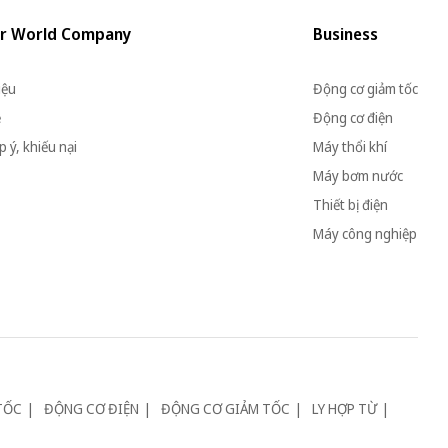
r World Company
Business
iệu
Động cơ giảm tốc
ệ
Động cơ điện
 ý, khiếu nại
Máy thổi khí
Máy bơm nước
Thiết bị điện
Máy công nghiệp
TỐC
ĐỘNG CƠ ĐIỆN
ĐỘNG CƠ GIẢM TỐC
LY HỢP TỪ